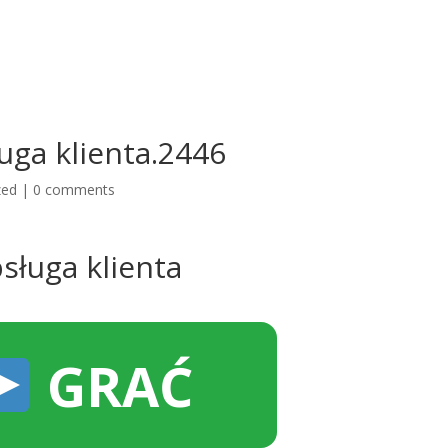
ial
Investm
uga klienta.2446
zed
|
0 comments
sługa klienta
GRAĆ