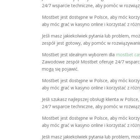
24/7 wsparcie techniczne, aby pomóc w rozwiąz
Mostbet jest dostępne w Polsce, aby móc korzy
aby móc grać w kasyno online i korzystać z różn
Jeśli masz jakiekolwiek pytania lub problem, m
zespół jest gotowy, aby pomóc w rozwiązywaniu
Mostbet jest idealnym wyborem dla
mostbet cas
Zawodowe zespół Mostbet oferuje 24/7 wsparci
mogą się pojawić.
Mostbet jest dostępne w Polsce, aby móc korzy
aby móc grać w kasyno online i korzystać z różn
Jeśli szukasz najlepszej obsługi klienta w Pol
24/7 wsparcie techniczne, aby pomóc w rozwiąz
Mostbet jest dostępne w Polsce, aby móc korzy
aby móc grać w kasyno online i korzystać z różn
Jeśli masz jakiekolwiek pytania lub problem, m