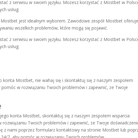
stać z serwisu w swoim języku. Możesz korzystać z Mostbet w Polsc
ych usług.
sce, Mostbet jest idealnym wyborem. Zawodowe zespół Mostbet oferuj
ywaniu wszelkich problemów, które mogą się pojawić.
stać z serwisu w swoim języku. Możesz korzystać z Mostbet w Polsc
ych usług.
 konta Mostbet, nie wahaj się i skontaktuj się z naszym zespołem
wy pomóc w rozwiązaniu Twoich problemów i zapewnić, że Twoje
e
ojego konta Mostbet, skontaktuj się z naszym zespołem wsparcia
w rozwiązaniu Twoich problemów i zapewnić, że Twoje doświadczeni
ię z nami poprzez formularz kontaktowy na stronie Mostbet lub popr
y 24/7, aby pomóc w rozwiązaniu Twoich problemów.