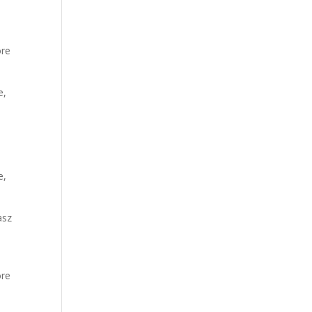
óre
e,
e
e,
asz
óre